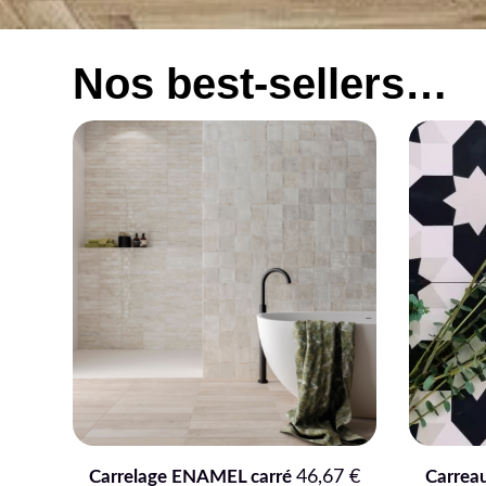
Nos best-sellers…
67
€
Carreaux de ciment sols
82,66
€
Faïenc