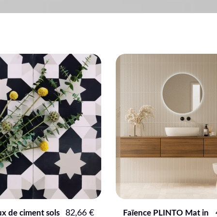
e PLINTO Mat in
49,68
€
Carreaux Terrazzo