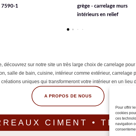
 carrelage murs
RIMINI Sols et Murs -
rs en relief
60x60 cm
ouvrez sur notre site un très large choix de carrelage pour so
on, salle de bain, cuisine, intérieur comme extérieur, carrelage
créations uniques qui transformeront votre intérieur en un lieu 
A PROPOS DE NOUS
Pour offrir 
cookies pour
ces technolo
RREAUX CIMENT • TERRA
navigation ou
consentement