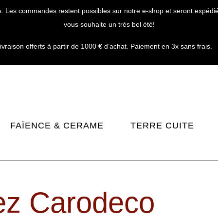
. Les commandes restent possibles sur notre e-shop et seront expédiées
vous souhaite un très bel été!
livraison offerts à partir de 1000 € d’achat. Paiement en 3x sans frais.
FAÏENCE & CERAME
TERRE CUITE
ez Carodeco