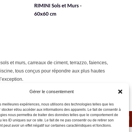
blanc - Effet Zellige,
et
faïence murale
ls et murs, carreaux de ciment, terrazzo, faiences,
 piscine, tous conçus pour répondre aux plus hautes
d’exception.
Gérer le consentement
les meilleures expériences, nous utilisons des technologies telles que les
 stocker et/ou accéder aux informations des appareils. Le fait de consentir à
gies nous permettra de traiter des données telles que le comportement de
ZZO • FAÏENCES • CLA
 les ID uniques sur ce site. Le fait de ne pas consentir ou de retirer son
 peut avoir un effet négatif sur certaines caractéristiques et fonctions.