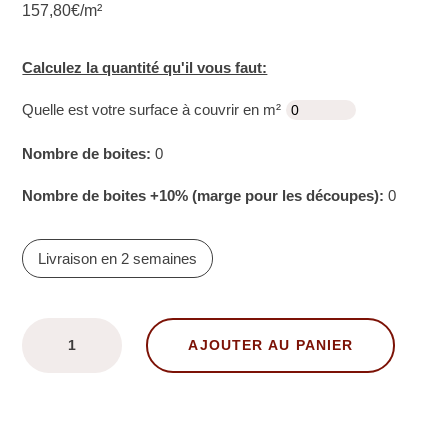
157,80€/m²
Calculez la quantité qu'il vous faut:
Quelle est votre surface à couvrir en m²
Nombre de boites:
0
Nombre de boites +10% (marge pour les découpes):
0
Livraison en 2 semaines
quantité
AJOUTER AU PANIER
de
Carreaux
de
ciment