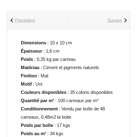
Brique
75
Précédent
Suivant
-
10x10
cm
Dimensions
: 10 x 10 cm
-
Épaisseur
: 1,6 cm
Unis
Poids
: 0,35 kg par carreau
Sols
Matériau
: Ciment et pigments naturels
et
Finition
: Mat
Murs
Motif
: Uni
Couleurs disponibles
: 35 coloris disponibles
Quantité par m²
: 100 carreaux par m²
Conditionnement
: Vendu par boîte de 48
carreaux, 0,48m2 la boite
Poids par boîte
: 17 kgs
Poids au
m²
: 34 kgs