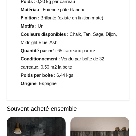
Poids
: 0,20 kg par carreau
relief
Matériau
: Faïence pâte blanche
Finition
: Brillante (existe en finition mate)
Motifs
: Uni
Couleurs disponibles
: Chalk, Tan, Sage, Dijon,
Midnight Blue, Ash
Quantité par m²
: 65 carreaux par m²
Conditionnement
: Vendu par boîte de 32
carreaux, 0,50 m2 la boite
Poids par boîte
: 6,44 kgs
Origine
: Espagne
Souvent acheté ensemble