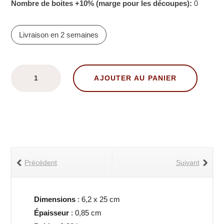
Nombre de boites +10% (marge pour les découpes):
0
Livraison en 2 semaines
quantité
AJOUTER AU PANIER
de
Carrelage
MATCH
LISSE
dijon
brillant
Précédent
Suivant
-
Carrelage
mural
Dimensions
: 6,2 x 25 cm
intérieur
Épaisseur
: 0,85 cm
en