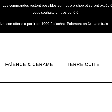
. Les commandes restent possibles sur notre e-shop et seront expédiées
vous souhaite un très bel été!
livraison offerts à partir de 1000 € d’achat. Paiement en 3x sans frais.
FAÏENCE & CERAME
TERRE CUITE