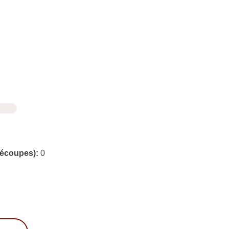
découpes):
0