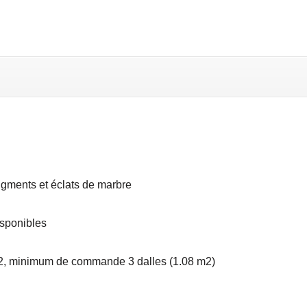
Terrazzo
GALAXY
Sols
et
Murs
-
60x60
cm
igments et éclats de marbre
isponibles
m2, minimum de commande 3 dalles (1.08 m2)