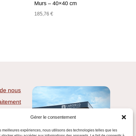
Murs – 40×40 cm
185,76
€
 de nous
aitement
ivraison
Gérer le consentement
e ventes
les meilleures expériences, nous utilisons des technologies telles que les
 stocker et/ou accéder aux informations des appareils. Le fait de consentir à