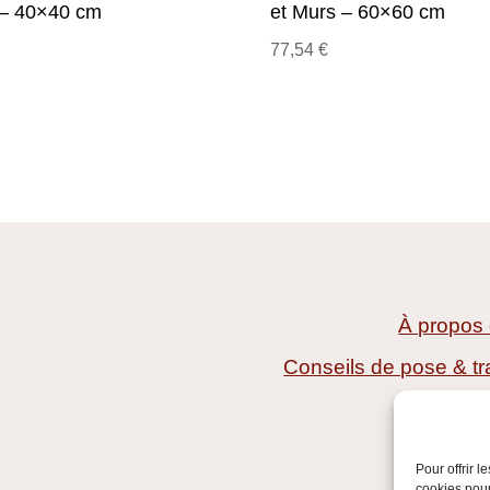
 – 40×40 cm
et Murs – 60×60 cm
77,54
€
À propos
Conseils de pose & tr
L
Points d
Pour offrir 
cookies pour