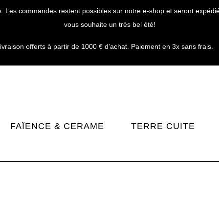
. Les commandes restent possibles sur notre e-shop et seront expédiées
vous souhaite un très bel été!
livraison offerts à partir de 1000 € d’achat. Paiement en 3x sans frais.
FAÏENCE & CERAME
TERRE CUITE