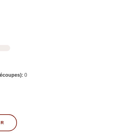
découpes):
0
ER