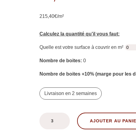
215,40€/m²
Calculez la quantité qu'il vous faut:
Quelle est votre surface à couvrir en m²
Nombre de boites:
0
Nombre de boites +10% (marge pour les 
Livraison en 2 semaines
quantité
AJOUTER AU PANI
de
Carreaux