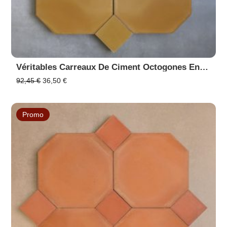
Véritables Carreaux De Ciment Octogones En Promo - PACK 12 Octogones Tabac 30 & 12 Cabochons Tabac 30
Le
Le
92,45
€
36,50
€
prix
prix
initial
actuel
était :
est :
Promo
92,45 €.
36,50 €.