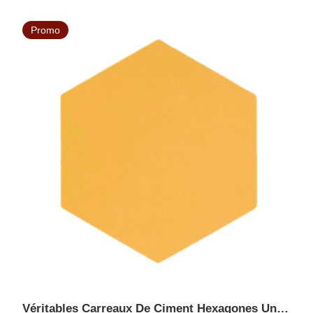
initial
actuel
était :
est :
Promo
51,51 €.
33,48 €.
Véritables Carreaux De Ciment Hexagones Unis Sols Et Murs En Promo - HEXAGONE Safran 25