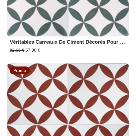
Véritables Carreaux De Ciment Décorés Pour Sol Et Mur En Promotion - 20x20 Cm - Réf 7180-3015
Le
Le
82,66
€
57,90
€
prix
prix
initial
actuel
était :
est :
Promo
82,66 €.
57,90 €.