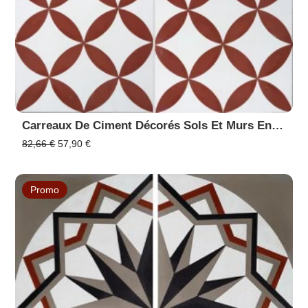
Carreaux De Ciment Décorés Sols Et Murs En Promotion 7180-70
Le
Le
82,66
€
57,90
€
prix
prix
initial
actuel
était :
est :
Promo
82,66 €.
57,90 €.