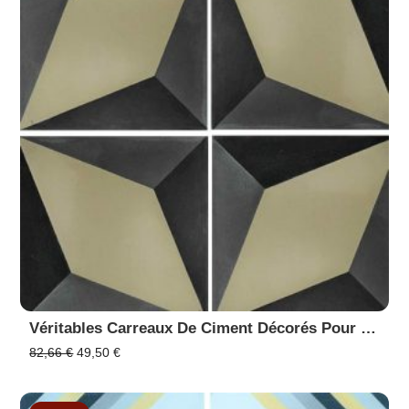
Véritables Carreaux De Ciment Décorés Pour Sol Et Mur En Promotion - 20x20 Cm - Réf 7390-1
Le
Le
82,66
€
49,50
€
prix
prix
initial
actuel
était :
est :