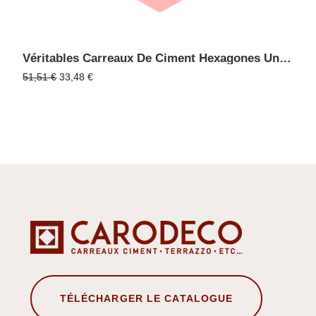
Véritables Carreaux De Ciment Hexagones Unis Sols Et Murs En Promo - HEXAGONE Rose 35
Le
Le
51,51
€
33,48
€
prix
prix
initial
actuel
était :
est :
51,51 €.
33,48 €.
TÉLÉCHARGER LE CATALOGUE