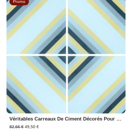
Promo
82,66 €.
49,50 €.
Véritables Carreaux De Ciment Décorés Pour Sol Et Mur En Promotion - 20x20 Cm - Réf 7130-1
Le
Le
82,66
€
49,50
€