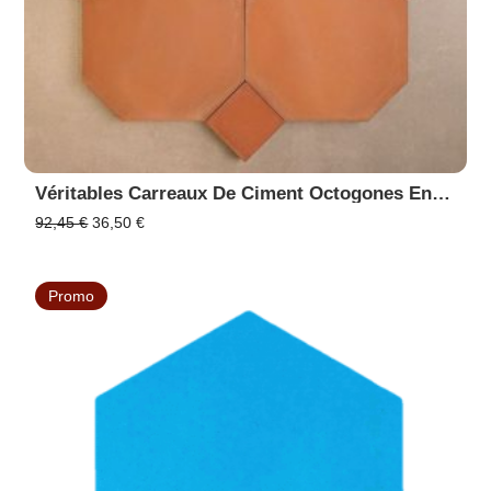
Véritables Carreaux De Ciment Octogones En Promo - PACK 12 Octogones Brique 75 & 12 Cabochons Brique 75
Le
Le
92,45
€
36,50
€
prix
prix
initial
actuel
était :
est :
Promo
92,45 €.
36,50 €.