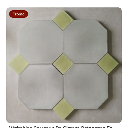
prix
prix
initial
actuel
était :
est :
Promo
82,66 €.
49,50 €.