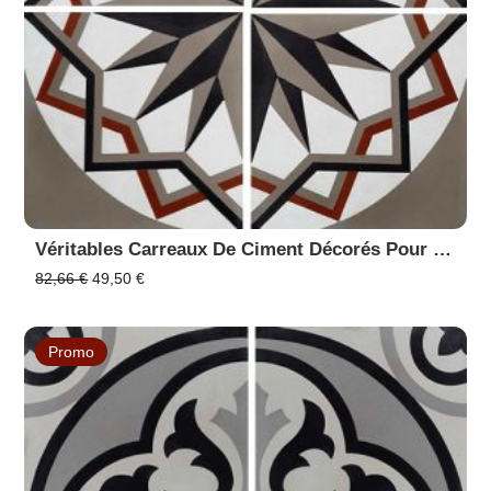
Véritables Carreaux De Ciment Décorés Pour Sol Et Mur En Promotion - 20x20 Cm - Réf 7010-2
Le
Le
82,66
€
49,50
€
prix
prix
initial
actuel
était :
est :
Promo
82,66 €.
49,50 €.